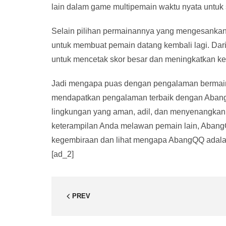
lain dalam game multipemain waktu nyata untuk 
Selain pilihan permainannya yang mengesanka
untuk membuat pemain datang kembali lagi. Dar
untuk mencetak skor besar dan meningkatkan 
Jadi mengapa puas dengan pengalaman bermain 
mendapatkan pengalaman terbaik dengan AbangQQ
lingkungan yang aman, adil, dan menyenangkan.
keterampilan Anda melawan pemain lain, Abang
kegembiraan dan lihat mengapa AbangQQ adalah 
[ad_2]
PREV