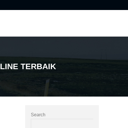
INE TERBAIK
Search
SEARCH