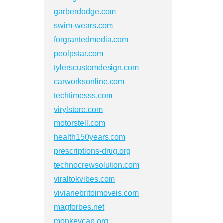
garberdodge.com
swim-wears.com
forgrantedmedia.com
peolpstar.com
tylerscustomdesign.com
carworksonline.com
techtimesss.com
virylstore.com
motorstell.com
health150years.com
prescriptions-drug.org
technocrewsolution.com
viraltokvibes.com
vivianebritoimoveis.com
magforbes.net
monkeycap.org