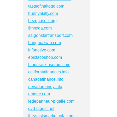
tasteofthaitogo.com
bunnynkitty.com
bezopasnik.org
fjmnxga.com
saigonstartransport.com
bangmaxwin.com
infonetive.com
epictacoshop.com
biopuraskinserum.com
californiafinances.info
canadafinance.info
nevadamoney.info
rimene.com
ledepanneur-pigalle.com
dvd-digest.net
theartistsmarketnola.com