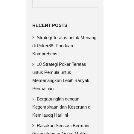
RECENT POSTS
Strategi Teratas untuk Menang
di Poker88: Panduan
Komprehensif
10 Strategi Poker Teratas
untuk Pemula untuk
Memenangkan Lebih Banyak
Permainan
Bergabunglah dengan
Kegembiraan dan Keseruan di
Kemilauqq Hari Ini
Rasakan Sensasi Bermain
Game dengan Ajoqq: Melihat