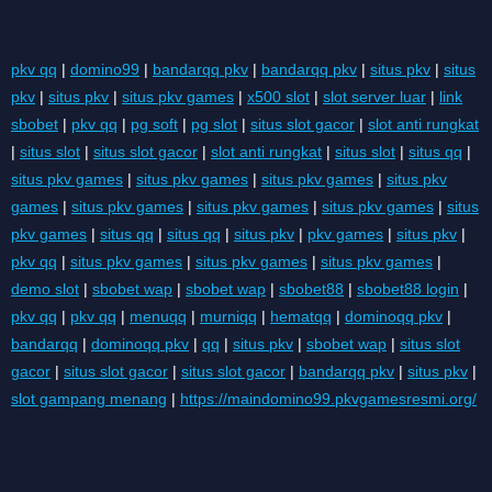
pkv qq
|
domino99
|
bandarqq pkv
|
bandarqq pkv
|
situs pkv
|
situs
pkv
|
situs pkv
|
situs pkv games
|
x500 slot
|
slot server luar
|
link
sbobet
|
pkv qq
|
pg soft
|
pg slot
|
situs slot gacor
|
slot anti rungkat
|
situs slot
|
situs slot gacor
|
slot anti rungkat
|
situs slot
|
situs qq
|
situs pkv games
|
situs pkv games
|
situs pkv games
|
situs pkv
games
|
situs pkv games
|
situs pkv games
|
situs pkv games
|
situs
pkv games
|
situs qq
|
situs qq
|
situs pkv
|
pkv games
|
situs pkv
|
pkv qq
|
situs pkv games
|
situs pkv games
|
situs pkv games
|
demo slot
|
sbobet wap
|
sbobet wap
|
sbobet88
|
sbobet88 login
|
pkv qq
|
pkv qq
|
menuqq
|
murniqq
|
hematqq
|
dominoqq pkv
|
bandarqq
|
dominoqq pkv
|
qq
|
situs pkv
|
sbobet wap
|
situs slot
gacor
|
situs slot gacor
|
situs slot gacor
|
bandarqq pkv
|
situs pkv
|
slot gampang menang
|
https://maindomino99.pkvgamesresmi.org/