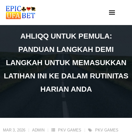
Skip
to
content
AHLIQQ UNTUK PEMULA:
PANDUAN LANGKAH DEMI
LANGKAH UNTUK MEMASUKKAN
LATIHAN INI KE DALAM RUTINITAS
HARIAN ANDA
MAR 3, 2026
ADMIN
PKV GAMES
PKV GAMES