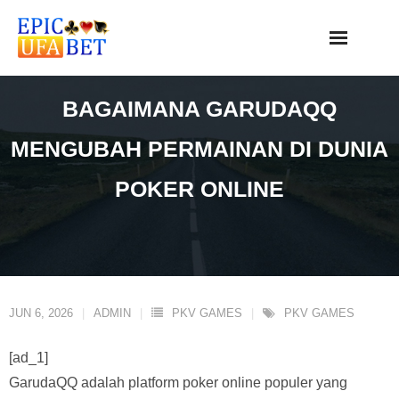
Skip
to
content
BAGAIMANA GARUDAQQ
MENGUBAH PERMAINAN DI DUNIA
POKER ONLINE
JUN 6, 2026
ADMIN
PKV GAMES
PKV GAMES
[ad_1]
GarudaQQ adalah platform poker online populer yang