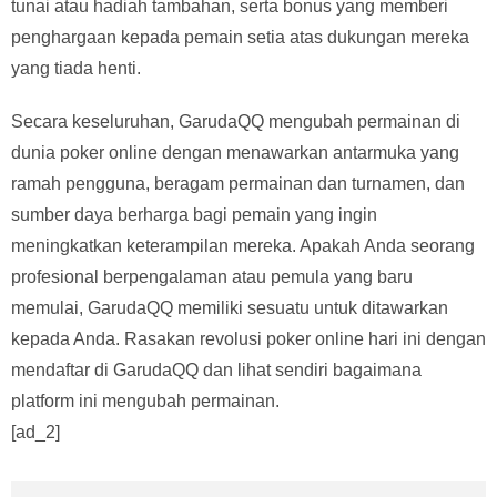
tunai atau hadiah tambahan, serta bonus yang memberi
penghargaan kepada pemain setia atas dukungan mereka
yang tiada henti.
Secara keseluruhan, GarudaQQ mengubah permainan di
dunia poker online dengan menawarkan antarmuka yang
ramah pengguna, beragam permainan dan turnamen, dan
sumber daya berharga bagi pemain yang ingin
meningkatkan keterampilan mereka. Apakah Anda seorang
profesional berpengalaman atau pemula yang baru
memulai, GarudaQQ memiliki sesuatu untuk ditawarkan
kepada Anda. Rasakan revolusi poker online hari ini dengan
mendaftar di GarudaQQ dan lihat sendiri bagaimana
platform ini mengubah permainan.
[ad_2]