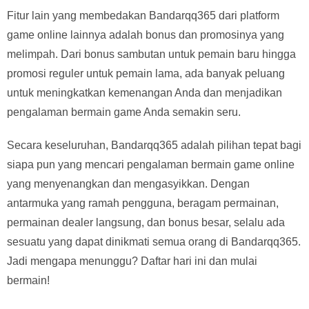
Fitur lain yang membedakan Bandarqq365 dari platform
game online lainnya adalah bonus dan promosinya yang
melimpah. Dari bonus sambutan untuk pemain baru hingga
promosi reguler untuk pemain lama, ada banyak peluang
untuk meningkatkan kemenangan Anda dan menjadikan
pengalaman bermain game Anda semakin seru.
Secara keseluruhan, Bandarqq365 adalah pilihan tepat bagi
siapa pun yang mencari pengalaman bermain game online
yang menyenangkan dan mengasyikkan. Dengan
antarmuka yang ramah pengguna, beragam permainan,
permainan dealer langsung, dan bonus besar, selalu ada
sesuatu yang dapat dinikmati semua orang di Bandarqq365.
Jadi mengapa menunggu? Daftar hari ini dan mulai
bermain!