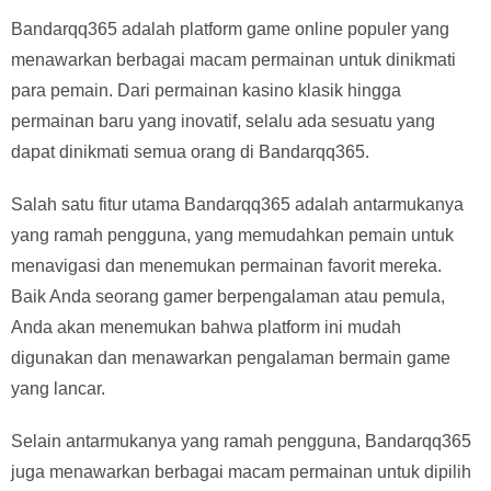
Bandarqq365 adalah platform game online populer yang
menawarkan berbagai macam permainan untuk dinikmati
para pemain. Dari permainan kasino klasik hingga
permainan baru yang inovatif, selalu ada sesuatu yang
dapat dinikmati semua orang di Bandarqq365.
Salah satu fitur utama Bandarqq365 adalah antarmukanya
yang ramah pengguna, yang memudahkan pemain untuk
menavigasi dan menemukan permainan favorit mereka.
Baik Anda seorang gamer berpengalaman atau pemula,
Anda akan menemukan bahwa platform ini mudah
digunakan dan menawarkan pengalaman bermain game
yang lancar.
Selain antarmukanya yang ramah pengguna, Bandarqq365
juga menawarkan berbagai macam permainan untuk dipilih