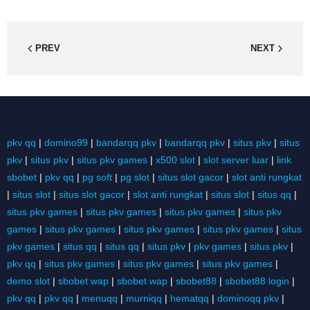
PREV
NEXT
pkv qq
|
domino99
|
bandarqq pkv
|
bandarqq pkv
|
situs pkv
|
situs
pkv
|
situs pkv
|
situs pkv games
|
x500 slot
|
slot server luar
|
link
sbobet
|
pkv qq
|
pg soft
|
pg slot
|
situs slot gacor
|
slot anti rungkat
|
situs slot
|
situs slot gacor
|
slot anti rungkat
|
situs slot
|
situs qq
|
situs pkv games
|
situs pkv games
|
situs pkv games
|
situs pkv
games
|
situs pkv games
|
situs pkv games
|
situs pkv games
|
situs
pkv games
|
situs qq
|
situs qq
|
situs pkv
|
pkv games
|
situs pkv
|
pkv qq
|
situs pkv games
|
situs pkv games
|
situs pkv games
|
demo slot
|
sbobet wap
|
sbobet wap
|
sbobet88
|
sbobet88 login
|
pkv qq
|
pkv qq
|
menuqq
|
murniqq
|
hematqq
|
dominoqq pkv
|