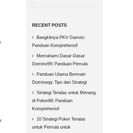
RECENT POSTS
Bangkitnya PKV Games:
n
Panduan Komprehensif
Memahami Dasar-Dasar
Domino99: Panduan Pemula
Panduan Utama Bermain
Dominoqq: Tips dan Strategi
Strategi Teratas untuk Menang
di Poker88: Panduan
Komprehensif
10 Strategi Poker Teratas
k
untuk Pemula untuk