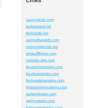
Links
saucyukiah.com
beikastreet.net
filmizlettir.net
ourmultiworlds.com
cooncreekclub.org
pegpufftimes.com
celestia-arts.com
forumchampions.com
bluebargames.com
festivaldelamalou.com
firstsigninnovations.com
garberdodge.com
swim-wears.com
forgrantedmedia.com