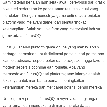
Gaming telah berjalan jauh sejak awal, berevolusi dari grafik
pixelated sederhana ke pengalaman realitas virtual yang
mendalam. Dengan munculnya game online, ada lonjakan
platform yang melayani gamer dari semua tingkat
keterampilan. Salah satu platform yang merevolusi industri
game adalah JurusQQ.
JurusQQ adalah platform game online yang menawarkan
berbagai permainan untuk dinikmati pemain, dari permainan
kasino tradisional seperti poker dan blackjack hingga favorit
modern seperti slot online dan roulette. Apa yang
membedakan JurusQQ dari platform game lainnya adalah
fokusnya untuk membantu pemain meningkatkan
keterampilan mereka dan mencapai potensi penuh mereka.
Untuk gamer pemula, JurusQQ menyediakan lingkungan
yang ramah dan mendukung di mana mereka dapat