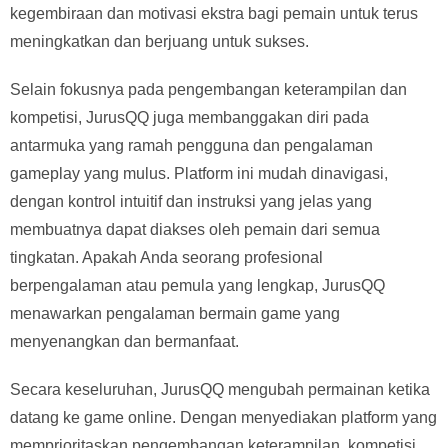
kegembiraan dan motivasi ekstra bagi pemain untuk terus
meningkatkan dan berjuang untuk sukses.
Selain fokusnya pada pengembangan keterampilan dan
kompetisi, JurusQQ juga membanggakan diri pada
antarmuka yang ramah pengguna dan pengalaman
gameplay yang mulus. Platform ini mudah dinavigasi,
dengan kontrol intuitif dan instruksi yang jelas yang
membuatnya dapat diakses oleh pemain dari semua
tingkatan. Apakah Anda seorang profesional
berpengalaman atau pemula yang lengkap, JurusQQ
menawarkan pengalaman bermain game yang
menyenangkan dan bermanfaat.
Secara keseluruhan, JurusQQ mengubah permainan ketika
datang ke game online. Dengan menyediakan platform yang
memprioritaskan pengembangan keterampilan, kompetisi,