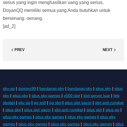
serius yang ingin menghasilkan uang yang serius,
DoyanQQ memiliki semua yang Anda butuhkan untuk
bersenang -senang.
[ad_2]
PREV
NEXT
pkv qq
|
domino99
|
bandarqq pkv
|
bandarqq pkv
|
situs pkv
|
situs
pkv
|
situs pkv
|
situs pkv games
|
x500 slot
|
slot server luar
|
link
sbobet
|
pkv qq
|
pg soft
|
pg slot
|
situs slot gacor
|
slot anti rungkat
|
situs slot
|
situs slot gacor
|
slot anti rungkat
|
situs slot
|
situs qq
|
situs pkv games
|
situs pkv games
|
situs pkv games
|
situs pkv
games
|
situs pkv games
|
situs pkv games
|
situs pkv games
|
situs