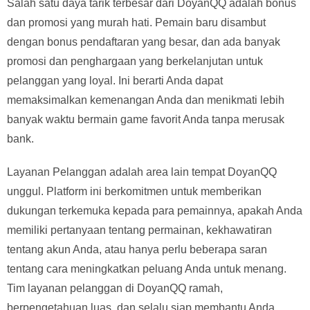
Salah satu daya tarik terbesar dari DoyanQQ adalah bonus
dan promosi yang murah hati. Pemain baru disambut
dengan bonus pendaftaran yang besar, dan ada banyak
promosi dan penghargaan yang berkelanjutan untuk
pelanggan yang loyal. Ini berarti Anda dapat
memaksimalkan kemenangan Anda dan menikmati lebih
banyak waktu bermain game favorit Anda tanpa merusak
bank.
Layanan Pelanggan adalah area lain tempat DoyanQQ
unggul. Platform ini berkomitmen untuk memberikan
dukungan terkemuka kepada para pemainnya, apakah Anda
memiliki pertanyaan tentang permainan, kekhawatiran
tentang akun Anda, atau hanya perlu beberapa saran
tentang cara meningkatkan peluang Anda untuk menang.
Tim layanan pelanggan di DoyanQQ ramah,
berpengetahuan luas, dan selalu siap membantu Anda