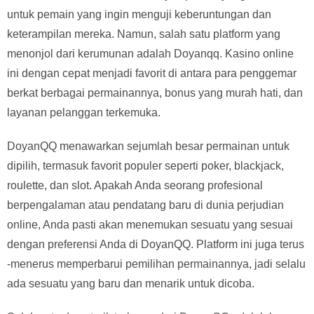
untuk pemain yang ingin menguji keberuntungan dan
keterampilan mereka. Namun, salah satu platform yang
menonjol dari kerumunan adalah Doyanqq. Kasino online
ini dengan cepat menjadi favorit di antara para penggemar
berkat berbagai permainannya, bonus yang murah hati, dan
layanan pelanggan terkemuka.
DoyanQQ menawarkan sejumlah besar permainan untuk
dipilih, termasuk favorit populer seperti poker, blackjack,
roulette, dan slot. Apakah Anda seorang profesional
berpengalaman atau pendatang baru di dunia perjudian
online, Anda pasti akan menemukan sesuatu yang sesuai
dengan preferensi Anda di DoyanQQ. Platform ini juga terus
-menerus memperbarui pemilihan permainannya, jadi selalu
ada sesuatu yang baru dan menarik untuk dicoba.