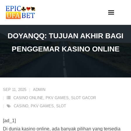
Skip
to
content
DOYANQQ: TUJUAN AKHIR BAGI
PENGGEMAR KASINO ONLINE
SEP 11, 2025
ADMIN
CASINO ONLINE
,
PKV GAMES
,
SLOT GACOR
CASINO
,
PKV GAMES
,
SLOT
[ad_1]
Di dunia kasino online, ada banyak pilihan yang tersedia