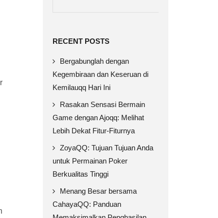
RECENT POSTS
Bergabunglah dengan
Kegembiraan dan Keseruan di
r
Kemilauqq Hari Ini
Rasakan Sensasi Bermain
Game dengan Ajoqq: Melihat
Lebih Dekat Fitur-Fiturnya
ZoyaQQ: Tujuan Tujuan Anda
untuk Permainan Poker
Berkualitas Tinggi
Menang Besar bersama
CahayaQQ: Panduan
h
Memaksimalkan Penghasilan