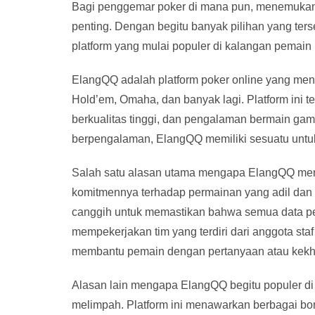
Bagi penggemar poker di mana pun, menemukan p
penting. Dengan begitu banyak pilihan yang ters
platform yang mulai populer di kalangan pemai
ElangQQ adalah platform poker online yang me
Hold’em, Omaha, dan banyak lagi. Platform ini 
berkualitas tinggi, dan pengalaman bermain ga
berpengalaman, ElangQQ memiliki sesuatu untu
Salah satu alasan utama mengapa ElangQQ menj
komitmennya terhadap permainan yang adil dan 
canggih untuk memastikan bahwa semua data pem
mempekerjakan tim yang terdiri dari anggota sta
membantu pemain dengan pertanyaan atau kekha
Alasan lain mengapa ElangQQ begitu populer d
melimpah. Platform ini menawarkan berbagai bo