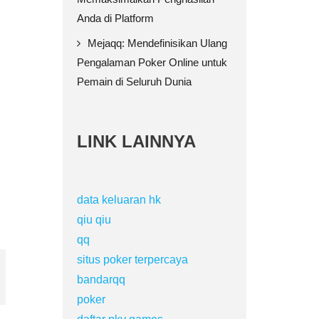
Anda di Platform
Mejaqq: Mendefinisikan Ulang
Pengalaman Poker Online untuk
Pemain di Seluruh Dunia
LINK LAINNYA
data keluaran hk
qiu qiu
qq
situs poker terpercaya
bandarqq
poker