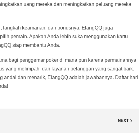
eningkatkan uang mereka dan meningkatkan peluang mereka
n, langkah keamanan, dan bonusnya, ElangQQ juga
ilih pemain. Apakah Anda lebih suka menggunakan kartu
ElangQQ siap membantu Anda.
tama bagi penggemar poker di mana pun karena permainannya
onus yang melimpah, dan layanan pelanggan yang sangat baik.
g andal dan menarik, ElangQQ adalah jawabannya. Daftar hari
nda!
NEXT