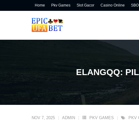
Skip
Home
Pkv Games
Slot Gacor
Casino Online
SBO
to
content
ELANGQQ: PI
NOV 7, 2025
ADMIN
PKV GAMES
PKV