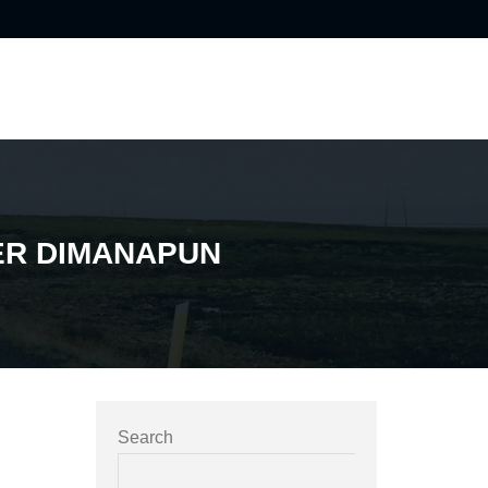
ER DIMANAPUN
Search
SEARCH