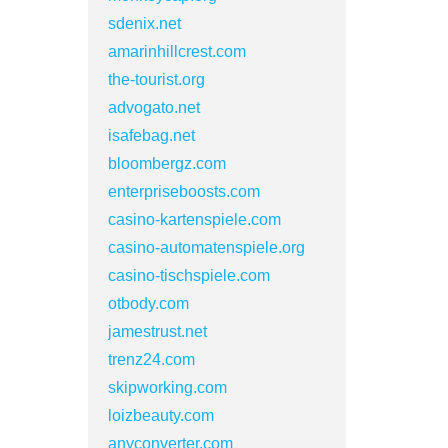
sdenix.net
amarinhillcrest.com
the-tourist.org
advogato.net
isafebag.net
bloombergz.com
enterpriseboosts.com
casino-kartenspiele.com
casino-automatenspiele.org
casino-tischspiele.com
otbody.com
jamestrust.net
trenz24.com
skipworking.com
loizbeauty.com
anyconverter.com