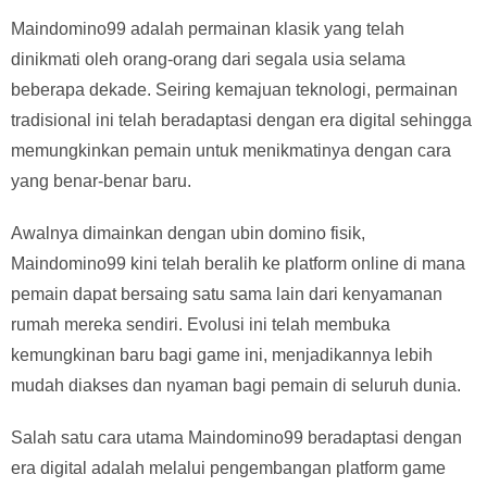
Maindomino99 adalah permainan klasik yang telah
dinikmati oleh orang-orang dari segala usia selama
beberapa dekade. Seiring kemajuan teknologi, permainan
tradisional ini telah beradaptasi dengan era digital sehingga
memungkinkan pemain untuk menikmatinya dengan cara
yang benar-benar baru.
Awalnya dimainkan dengan ubin domino fisik,
Maindomino99 kini telah beralih ke platform online di mana
pemain dapat bersaing satu sama lain dari kenyamanan
rumah mereka sendiri. Evolusi ini telah membuka
kemungkinan baru bagi game ini, menjadikannya lebih
mudah diakses dan nyaman bagi pemain di seluruh dunia.
Salah satu cara utama Maindomino99 beradaptasi dengan
era digital adalah melalui pengembangan platform game