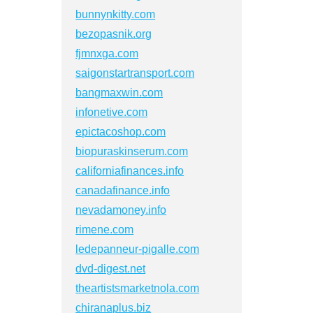
bunnynkitty.com
bezopasnik.org
fjmnxga.com
saigonstartransport.com
bangmaxwin.com
infonetive.com
epictacoshop.com
biopuraskinserum.com
californiafinances.info
canadafinance.info
nevadamoney.info
rimene.com
ledepanneur-pigalle.com
dvd-digest.net
theartistsmarketnola.com
chiranaplus.biz