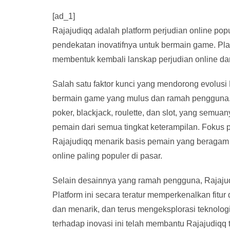
[ad_1]
Rajajudiqq adalah platform perjudian online pop
pendekatan inovatifnya untuk bermain game. Pla
membentuk kembali lanskap perjudian online dan
Salah satu faktor kunci yang mendorong evolu
bermain game yang mulus dan ramah pengguna.
poker, blackjack, roulette, dan slot, yang semu
pemain dari semua tingkat keterampilan. Fokus 
Rajajudiqq menarik basis pemain yang beragam 
online paling populer di pasar.
Selain desainnya yang ramah pengguna, Rajajud
Platform ini secara teratur memperkenalkan fit
dan menarik, dan terus mengeksplorasi teknologi 
terhadap inovasi ini telah membantu Rajajudiqq 