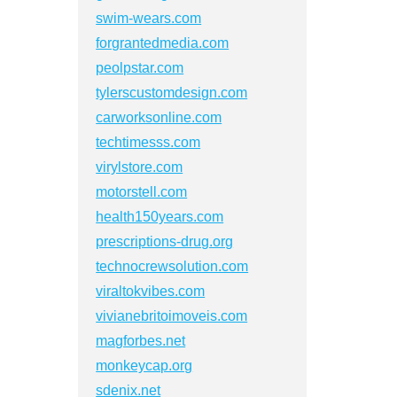
swim-wears.com
forgrantedmedia.com
peolpstar.com
tylerscustomdesign.com
carworksonline.com
techtimesss.com
virylstore.com
motorstell.com
health150years.com
prescriptions-drug.org
technocrewsolution.com
viraltokvibes.com
vivianebritoimoveis.com
magforbes.net
monkeycap.org
sdenix.net