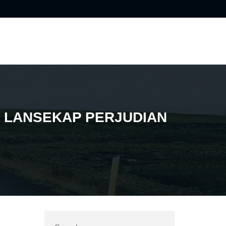
 LANSEKAP PERJUDIAN