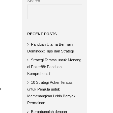
Search
SEARCH
n
RECENT POSTS
Panduan Utama Bermain
Dominoqq: Tips dan Strategi
Strategi Teratas untuk Menang
di Poker88: Panduan
Komprehensif
10 Strategi Poker Teratas
n
untuk Pemula untuk
Memenangkan Lebih Banyak
Permainan
Bergabunglah dengan