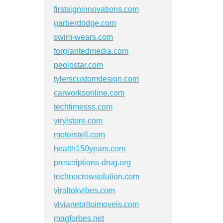
firstsigninnovations.com
garberdodge.com
swim-wears.com
forgrantedmedia.com
peolpstar.com
tylerscustomdesign.com
carworksonline.com
techtimesss.com
virylstore.com
motorstell.com
health150years.com
prescriptions-drug.org
technocrewsolution.com
viraltokvibes.com
vivianebritoimoveis.com
magforbes.net