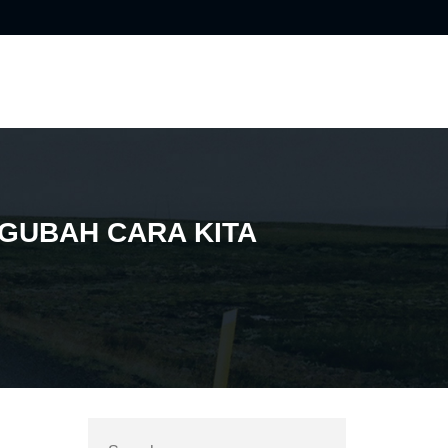
NGUBAH CARA KITA