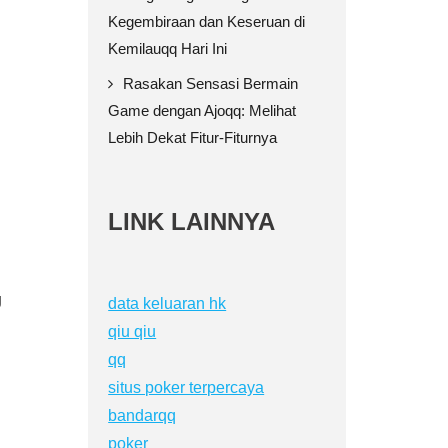
Kegembiraan dan Keseruan di
Kemilauqq Hari Ini
Rasakan Sensasi Bermain
Game dengan Ajoqq: Melihat
Lebih Dekat Fitur-Fiturnya
LINK LAINNYA
g
data keluaran hk
qiu qiu
qq
situs poker terpercaya
bandarqq
poker