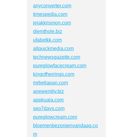
anyconverter.com
timespedia.com
jejakkrismon.com
diemthole.biz
ufabetkk.com
allquickmedia.com
technewsgazette.com
pureglowfacecream.com
kingofherrings.com
mrbetjapan.com
anewentity.biz
appkuala.com
seo7days.com
pureglowcream.com
bloemenbezorgenvandaag.co
m