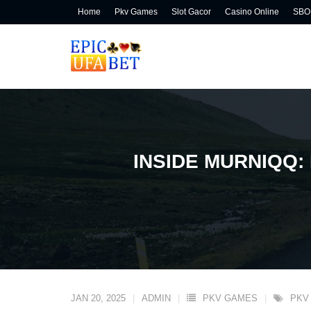
Skip
Home
Pkv Games
Slot Gacor
Casino Online
SBO
to
content
INSIDE MURNIQQ:
JAN 20, 2025
ADMIN
PKV GAMES
PKV