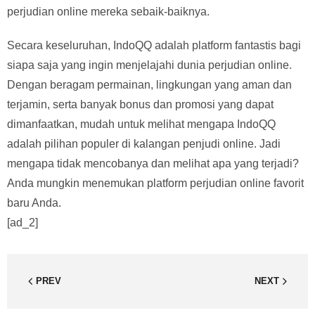
perjudian online mereka sebaik-baiknya.
Secara keseluruhan, IndoQQ adalah platform fantastis bagi
siapa saja yang ingin menjelajahi dunia perjudian online.
Dengan beragam permainan, lingkungan yang aman dan
terjamin, serta banyak bonus dan promosi yang dapat
dimanfaatkan, mudah untuk melihat mengapa IndoQQ
adalah pilihan populer di kalangan penjudi online. Jadi
mengapa tidak mencobanya dan melihat apa yang terjadi?
Anda mungkin menemukan platform perjudian online favorit
baru Anda.
[ad_2]
PREV
NEXT