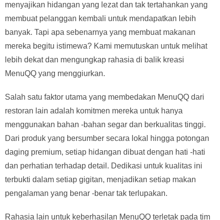
menyajikan hidangan yang lezat dan tak tertahankan yang
membuat pelanggan kembali untuk mendapatkan lebih
banyak. Tapi apa sebenarnya yang membuat makanan
mereka begitu istimewa? Kami memutuskan untuk melihat
lebih dekat dan mengungkap rahasia di balik kreasi
MenuQQ yang menggiurkan.
Salah satu faktor utama yang membedakan MenuQQ dari
restoran lain adalah komitmen mereka untuk hanya
menggunakan bahan -bahan segar dan berkualitas tinggi.
Dari produk yang bersumber secara lokal hingga potongan
daging premium, setiap hidangan dibuat dengan hati -hati
dan perhatian terhadap detail. Dedikasi untuk kualitas ini
terbukti dalam setiap gigitan, menjadikan setiap makan
pengalaman yang benar -benar tak terlupakan.
Rahasia lain untuk keberhasilan MenuQQ terletak pada tim