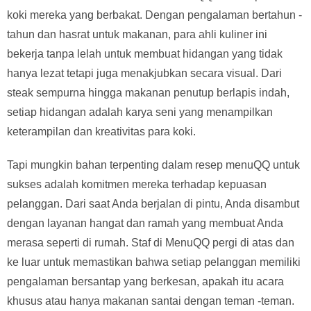
koki mereka yang berbakat. Dengan pengalaman bertahun -
tahun dan hasrat untuk makanan, para ahli kuliner ini
bekerja tanpa lelah untuk membuat hidangan yang tidak
hanya lezat tetapi juga menakjubkan secara visual. Dari
steak sempurna hingga makanan penutup berlapis indah,
setiap hidangan adalah karya seni yang menampilkan
keterampilan dan kreativitas para koki.
Tapi mungkin bahan terpenting dalam resep menuQQ untuk
sukses adalah komitmen mereka terhadap kepuasan
pelanggan. Dari saat Anda berjalan di pintu, Anda disambut
dengan layanan hangat dan ramah yang membuat Anda
merasa seperti di rumah. Staf di MenuQQ pergi di atas dan
ke luar untuk memastikan bahwa setiap pelanggan memiliki
pengalaman bersantap yang berkesan, apakah itu acara
khusus atau hanya makanan santai dengan teman -teman.