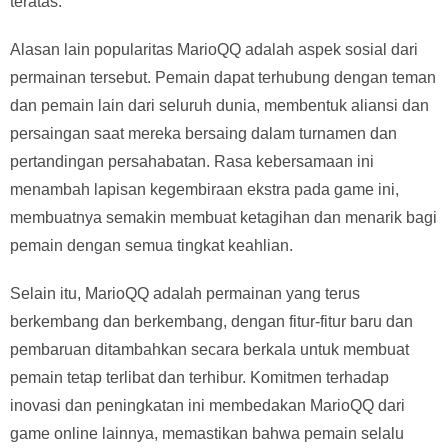
teratas.
Alasan lain popularitas MarioQQ adalah aspek sosial dari
permainan tersebut. Pemain dapat terhubung dengan teman
dan pemain lain dari seluruh dunia, membentuk aliansi dan
persaingan saat mereka bersaing dalam turnamen dan
pertandingan persahabatan. Rasa kebersamaan ini
menambah lapisan kegembiraan ekstra pada game ini,
membuatnya semakin membuat ketagihan dan menarik bagi
pemain dengan semua tingkat keahlian.
Selain itu, MarioQQ adalah permainan yang terus
berkembang dan berkembang, dengan fitur-fitur baru dan
pembaruan ditambahkan secara berkala untuk membuat
pemain tetap terlibat dan terhibur. Komitmen terhadap
inovasi dan peningkatan ini membedakan MarioQQ dari
game online lainnya, memastikan bahwa pemain selalu