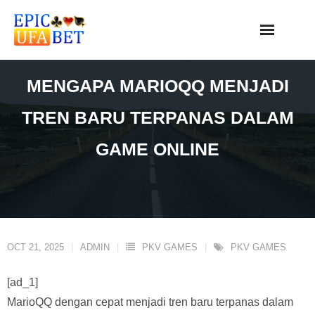
Skip
to
content
MENGAPA MARIOQQ MENJADI
TREN BARU TERPANAS DALAM
GAME ONLINE
OCT 21, 2025
ADMIN
PKV GAMES
PKV GAMES
[ad_1]
MarioQQ dengan cepat menjadi tren baru terpanas dalam