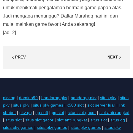
untuk menikmati pengalaman bermain game papan atas.
Jadi mengapa menunggu? Daftar Murahqq hari ini dan
mulai mainkan game favorit Anda sekarang!
[ad_2]
PREV
NEXT
pkv qq
|
domino99
|
bandarqq pkv
|
bandarqq pkv
|
situs pkv
|
situs
pkv
|
situs pkv
|
situs pkv games
|
x500 slot
|
slot server luar
|
link
sbobet
|
pkv qq
|
pg soft
|
pg slot
|
situs slot gacor
|
slot anti rungkat
|
situs slot
|
situs slot gacor
|
slot anti rungkat
|
situs slot
|
situs qq
|
situs pkv games
|
situs pkv games
|
situs pkv games
|
situs pkv