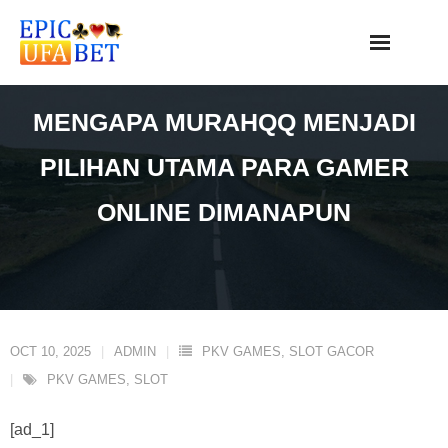
Skip
to
content
MENGAPA MURAHQQ MENJADI
PILIHAN UTAMA PARA GAMER
ONLINE DIMANAPUN
OCT 10, 2025
ADMIN
PKV GAMES
,
SLOT GACOR
PKV GAMES
,
SLOT
[ad_1]