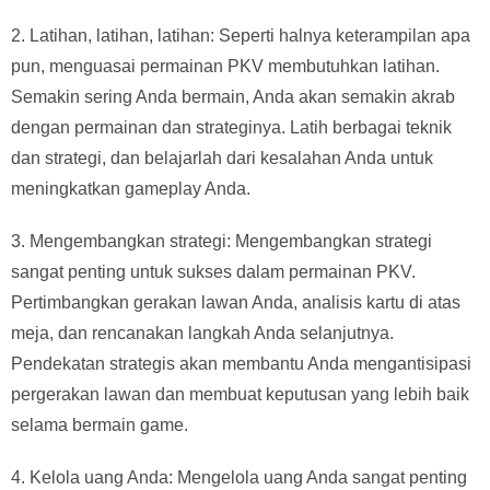
2. Latihan, latihan, latihan: Seperti halnya keterampilan apa
pun, menguasai permainan PKV membutuhkan latihan.
Semakin sering Anda bermain, Anda akan semakin akrab
dengan permainan dan strateginya. Latih berbagai teknik
dan strategi, dan belajarlah dari kesalahan Anda untuk
meningkatkan gameplay Anda.
3. Mengembangkan strategi: Mengembangkan strategi
sangat penting untuk sukses dalam permainan PKV.
Pertimbangkan gerakan lawan Anda, analisis kartu di atas
meja, dan rencanakan langkah Anda selanjutnya.
Pendekatan strategis akan membantu Anda mengantisipasi
pergerakan lawan dan membuat keputusan yang lebih baik
selama bermain game.
4. Kelola uang Anda: Mengelola uang Anda sangat penting