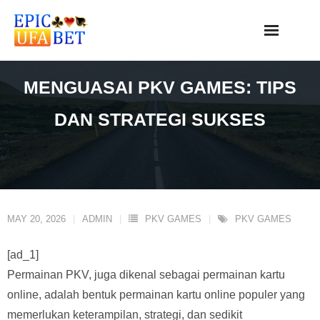
Skip
to
content
MENGUASAI PKV GAMES: TIPS
DAN STRATEGI SUKSES
MAY 20, 2026
ADMIN
PKV GAMES
PKV GAMES
[ad_1]
Permainan PKV, juga dikenal sebagai permainan kartu
online, adalah bentuk permainan kartu online populer yang
memerlukan keterampilan, strategi, dan sedikit