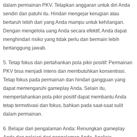
dalam permainan PKV. Tetapkan anggaran untuk diri Anda
sendiri dan patuhi itu. Hindari mengejar kerugian atau
bertaruh lebih dari yang Anda mampu untuk kehilangan.
Dengan mengelola uang Anda secara efektif, Anda dapat
menghindari risiko yang tidak perlu dan bermain lebih
bertanggung jawab.
5. Tetap fokus dan pertahankan pola pikir positif: Permainan
PKV bisa menjadi intens dan membutuhkan konsentrasi.
Tetap fokus pada permainan dan hindari gangguan yang
dapat memengaruhi gameplay Anda. Selain itu,
mempertahankan pola pikir positif dapat membantu Anda
tetap termotivasi dan fokus, bahkan pada saat-saat sulit
dalam permainan.
6. Belajar dari pengalaman Anda: Renungkan gameplay