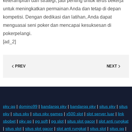
keterampilan dan strategi, jadi penting untuk terus bekerja
untuk meningkatkan permainan Anda dan tetap di depan
kompetisi. Dengan dedikasi dan latihan, Anda dapat
menguasai seni poker dan mencapai kesuksesan di
pokerpelangi.
[ad_2]
PREV
NEXT
pkv qq
|
domino99
|
bandarqq pkv
|
bandarqq pkv
|
situs pkv
|
situs
pkv
|
situs pkv
|
situs pkv games
|
x500 slot
|
slot server luar
|
link
sbobet
|
pkv qq
|
pg soft
|
pg slot
|
situs slot gacor
|
slot anti rungkat
|
situs slot
|
situs slot gacor
|
slot anti rungkat
|
situs slot
|
situs qq
|