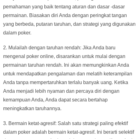
pemahaman yang baik tentang aturan dan dasar -dasar
permainan. Biasakan diri Anda dengan peringkat tangan
yang berbeda, putaran taruhan, dan strategi yang digunakan
dalam poker.
2. Mulailah dengan taruhan rendah: Jika Anda baru
mengenal poker online, disarankan untuk mulai dengan
permainan taruhan rendah. Ini akan memungkinkan Anda
untuk mendapatkan pengalaman dan melatih keterampilan
Anda tanpa mempertaruhkan terlalu banyak uang. Ketika
Anda menjadi lebih nyaman dan percaya diri dengan
kemampuan Anda, Anda dapat secara bertahap
meningkatkan taruhannya.
3. Bermain ketat-agresif: Salah satu strategi paling efektif
dalam poker adalah bermain ketat-agresif. Ini berarti selektif