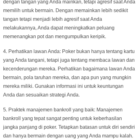
dengan tangan yang Anda mainkan, tetapi agresif saat Anda
memilih untuk bermain. Dengan memainkan lebih sedikit
tangan tetapi menjadi lebih agresif saat Anda
melakukannya, Anda dapat meningkatkan peluang
memenangkan pot dan mengumpulkan keripik.
4. Perhatikan lawan Anda: Poker bukan hanya tentang kartu
yang Anda tangani, tetapi juga tentang membaca lawan dan
kecenderungan mereka. Perhatikan bagaimana lawan Anda
bermain, pola taruhan mereka, dan apa pun yang mungkin
mereka miliki. Gunakan informasi ini untuk keuntungan
Anda dan sesuaikan strategi Anda.
5. Praktek manajemen bankroll yang baik: Manajemen
bankroll yang tepat sangat penting untuk keberhasilan
jangka panjang di poker. Tetapkan batasan untuk diri sendiri
dan hanya bermain dengan uang yang Anda mampu kalah.