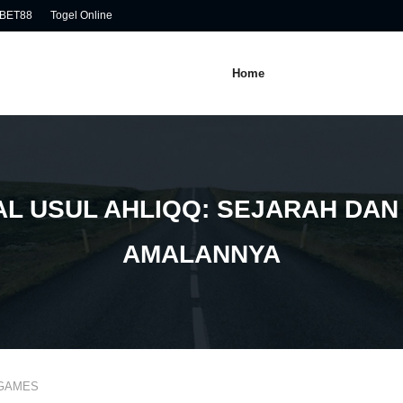
BET88
Togel Online
Home
L USUL AHLIQQ: SEJARAH DAN 
AMALANNYA
GAMES