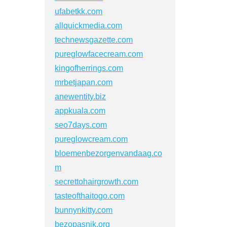
ufabetkk.com
allquickmedia.com
technewsgazette.com
pureglowfacecream.com
kingofherrings.com
mrbetjapan.com
anewentity.biz
appkuala.com
seo7days.com
pureglowcream.com
bloemenbezorgenvandaag.co
m
secrettohairgrowth.com
tasteofthaitogo.com
bunnynkitty.com
bezopasnik.org