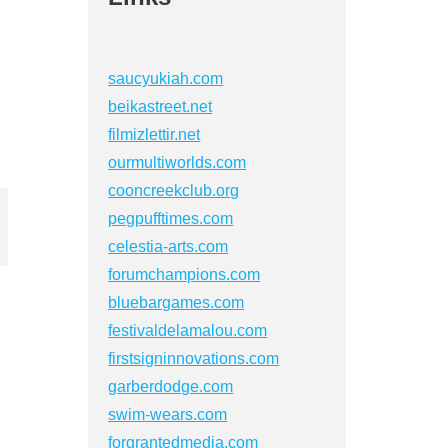
saucyukiah.com
beikastreet.net
filmizlettir.net
ourmultiworlds.com
cooncreekclub.org
pegpufftimes.com
celestia-arts.com
forumchampions.com
bluebargames.com
festivaldelamalou.com
firstsigninnovations.com
garberdodge.com
swim-wears.com
forgrantedmedia.com