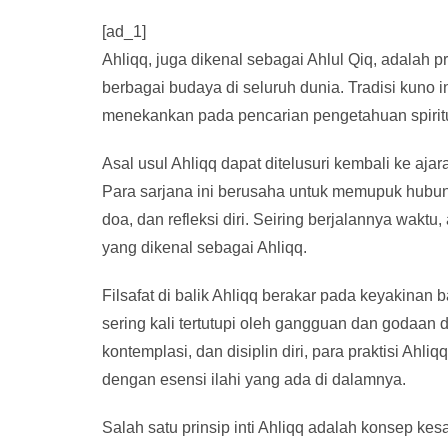
[ad_1]
Ahliqq, juga dikenal sebagai Ahlul Qiq, adalah pr
berbagai budaya di seluruh dunia. Tradisi kuno i
menekankan pada pencarian pengetahuan spiritual
Asal usul Ahliqq dapat ditelusuri kembali ke ajar
Para sarjana ini berusaha untuk memupuk hubun
doa, dan refleksi diri. Seiring berjalannya waktu,
yang dikenal sebagai Ahliqq.
Filsafat di balik Ahliqq berakar pada keyakinan
sering kali tertutupi oleh gangguan dan godaan 
kontemplasi, dan disiplin diri, para praktisi A
dengan esensi ilahi yang ada di dalamnya.
Salah satu prinsip inti Ahliqq adalah konsep k