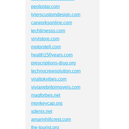
peolpstar.com
tylerscustomdesign.com
carworksonline.com
techtimesss.com
virylstore.com
motorstell.com
health150years.com
prescriptions-drug.org
technocrewsolution.com
viraltokvibes.com
vivianebritoimoveis.com
magforbes.net
monkeycap.org
sdenix.net
amarinhillcrest.com
the-tourist.org