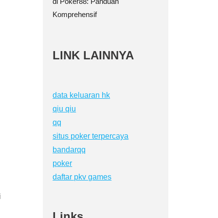
di Poker88: Panduan
Komprehensif
LINK LAINNYA
data keluaran hk
qiu qiu
qq
situs poker terpercaya
bandarqq
poker
daftar pkv games
i
Links