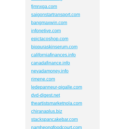
fjmnxga.com
saigonstartransport.com
bangmaxwin.com
infonetive.com
epictacoshop.com
biopuraskinserum.com
californiafinances.info
canadafinance.info
nevadamoney.info
rimene.com
ledepanneur-pigalle.com
dvd-digest.net
theartistsmarketnola.com
chiranaplus.biz
stackspancakebar.com
namheongfoodcourt.com