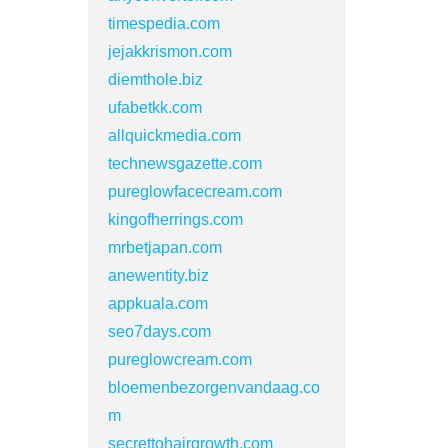
timespedia.com
jejakkrismon.com
diemthole.biz
ufabetkk.com
allquickmedia.com
technewsgazette.com
pureglowfacecream.com
kingofherrings.com
mrbetjapan.com
anewentity.biz
appkuala.com
seo7days.com
pureglowcream.com
bloemenbezorgenvandaag.co
m
secrettohairgrowth.com