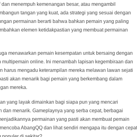
sif dan menempuh kemenangan besar, atau mengambil
mbangun tangan yang kuat, ada strategi yang sesuai dengan
tungan permainan berarti bahwa bahkan pemain yang paling
enambahkan elemen ketidakpastian yang membuat permainan
uga menawarkan pemain kesempatan untuk bersaing dengan
an multipemain online. Ini menambah lapisan kegembiraan dan
in harus mengadu keterampilan mereka melawan lawan sejati
Q pasti akan menarik bagi pemain yang berkembang dalam
ngan mereka.
n yang layak dimainkan bagi siapa pun yang mencari
 dan menarik. Gameplaynya yang serba cepat, berbagai
f menjadikannya permainan yang pasti akan membuat pemain
k mencoba AbangQQ dan lihat sendiri mengapa itu dengan cepa
 populer di sekitar?