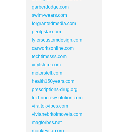
garberdodge.com
swim-wears.com
forgrantedmedia.com
peolpstar.com
tylerscustomdesign.com
carworksonline.com
techtimesss.com
virylstore.com
motorstell.com
health150years.com
prescriptions-drug.org
technocrewsolution.com
viraltokvibes.com
vivianebritoimoveis.com
magforbes.net
monkeycap.org