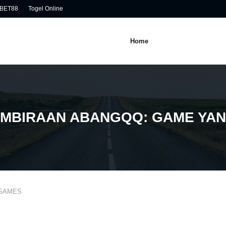
BET88
Togel Online
Home
MBIRAAN ABANGQQ: GAME YAN
GAMES