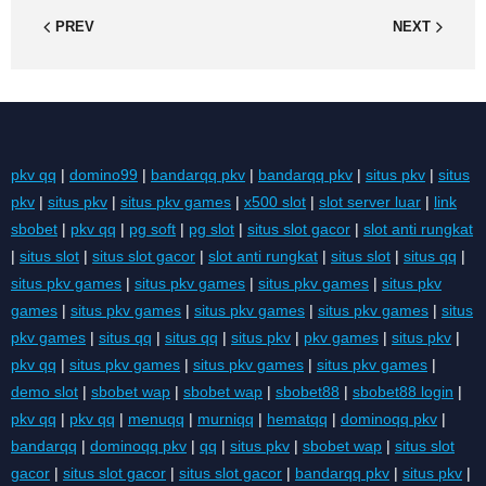
PREV
NEXT
pkv qq
|
domino99
|
bandarqq pkv
|
bandarqq pkv
|
situs pkv
|
situs
pkv
|
situs pkv
|
situs pkv games
|
x500 slot
|
slot server luar
|
link
sbobet
|
pkv qq
|
pg soft
|
pg slot
|
situs slot gacor
|
slot anti rungkat
|
situs slot
|
situs slot gacor
|
slot anti rungkat
|
situs slot
|
situs qq
|
situs pkv games
|
situs pkv games
|
situs pkv games
|
situs pkv
games
|
situs pkv games
|
situs pkv games
|
situs pkv games
|
situs
pkv games
|
situs qq
|
situs qq
|
situs pkv
|
pkv games
|
situs pkv
|
pkv qq
|
situs pkv games
|
situs pkv games
|
situs pkv games
|
demo slot
|
sbobet wap
|
sbobet wap
|
sbobet88
|
sbobet88 login
|
pkv qq
|
pkv qq
|
menuqq
|
murniqq
|
hematqq
|
dominoqq pkv
|
bandarqq
|
dominoqq pkv
|
qq
|
situs pkv
|
sbobet wap
|
situs slot
gacor
|
situs slot gacor
|
situs slot gacor
|
bandarqq pkv
|
situs pkv
|