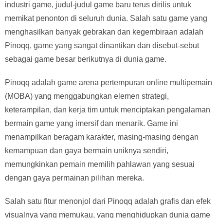
industri game, judul-judul game baru terus dirilis untuk
memikat penonton di seluruh dunia. Salah satu game yang
menghasilkan banyak gebrakan dan kegembiraan adalah
Pinoqq, game yang sangat dinantikan dan disebut-sebut
sebagai game besar berikutnya di dunia game.
Pinoqq adalah game arena pertempuran online multipemain
(MOBA) yang menggabungkan elemen strategi,
keterampilan, dan kerja tim untuk menciptakan pengalaman
bermain game yang imersif dan menarik. Game ini
menampilkan beragam karakter, masing-masing dengan
kemampuan dan gaya bermain uniknya sendiri,
memungkinkan pemain memilih pahlawan yang sesuai
dengan gaya permainan pilihan mereka.
Salah satu fitur menonjol dari Pinoqq adalah grafis dan efek
visualnya yang memukau, yang menghidupkan dunia game