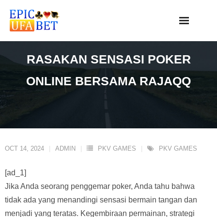
Skip
to
content
RASAKAN SENSASI POKER
ONLINE BERSAMA RAJAQQ
OCT 14, 2024
ADMIN
PKV GAMES
PKV GAMES
[ad_1]
Jika Anda seorang penggemar poker, Anda tahu bahwa
tidak ada yang menandingi sensasi bermain tangan dan
menjadi yang teratas. Kegembiraan permainan, strategi