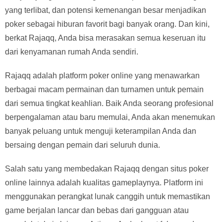
yang terlibat, dan potensi kemenangan besar menjadikan
poker sebagai hiburan favorit bagi banyak orang. Dan kini,
berkat Rajaqq, Anda bisa merasakan semua keseruan itu
dari kenyamanan rumah Anda sendiri.
Rajaqq adalah platform poker online yang menawarkan
berbagai macam permainan dan turnamen untuk pemain
dari semua tingkat keahlian. Baik Anda seorang profesional
berpengalaman atau baru memulai, Anda akan menemukan
banyak peluang untuk menguji keterampilan Anda dan
bersaing dengan pemain dari seluruh dunia.
Salah satu yang membedakan Rajaqq dengan situs poker
online lainnya adalah kualitas gameplaynya. Platform ini
menggunakan perangkat lunak canggih untuk memastikan
game berjalan lancar dan bebas dari gangguan atau