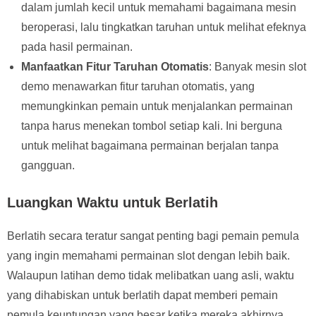
dalam jumlah kecil untuk memahami bagaimana mesin
beroperasi, lalu tingkatkan taruhan untuk melihat efeknya
pada hasil permainan.
Manfaatkan Fitur Taruhan Otomatis
: Banyak mesin slot
demo menawarkan fitur taruhan otomatis, yang
memungkinkan pemain untuk menjalankan permainan
tanpa harus menekan tombol setiap kali. Ini berguna
untuk melihat bagaimana permainan berjalan tanpa
gangguan.
Luangkan Waktu untuk Berlatih
Berlatih secara teratur sangat penting bagi pemain pemula
yang ingin memahami permainan slot dengan lebih baik.
Walaupun latihan demo tidak melibatkan uang asli, waktu
yang dihabiskan untuk berlatih dapat memberi pemain
pemula keuntungan yang besar ketika mereka akhirnya