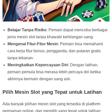
Belajar Tanpa Risiko
: Pemain dapat mencoba berbagai
jenis mesin slot tanpa khawatir kehilangan uang.
Mengenal Fitur-Fitur Mesin
: Pemain bisa memahami
cara kerja fitur bonus, pengganda, dan putaran gratis
tanpa tekanan.
Meningkatkan Kepercayaan Diri
: Dengan latihan,
pemain pemula bisa merasa lebih percaya diri ketika
akhirnya bermain dengan uang asli.
Pilih Mesin Slot yang Tepat untuk Latihan
Ada banyak pilihan mesin slot yang tersedia di platform
permainan online, dan memilih yang tepat untuk latihan