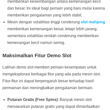
memberikan keseimbangan antara kemenangan kecil
dan besar. Ini ideal bagi pemain yang baru mulai karena
memberikan pengalaman yang lebih stabil.
Mesin dengan volatilitas tinggi cenderung
slot mahjong
memberikan kemenangan besar, tetapi lebih jarang,
sementara volatilitas rendah cenderung memberikan
kemenangan kecil namun sering.
Maksimalkan Fitur Demo Slot
Latihan demo slot memberi pemain kesempatan untuk
mengeksplorasi berbagai fitur yang ada pada mesin slot.
Fitur-fitur ini dapat berpengaruh besar terhadap hasil
permainan dan meningkatkan pengalaman bermain.
Putaran Gratis (Free Spins)
: Banyak mesin slot
menawarkan putaran gratis yang dapat dimanfaatkan