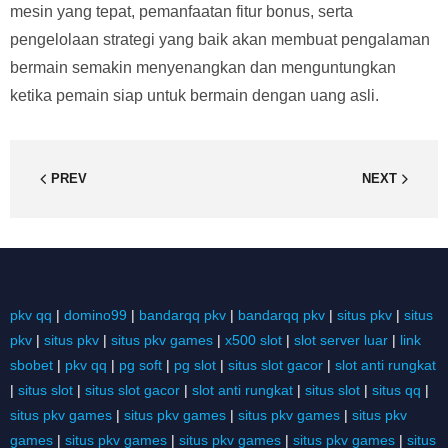
mesin yang tepat, pemanfaatan fitur bonus, serta
pengelolaan strategi yang baik akan membuat pengalaman
bermain semakin menyenangkan dan menguntungkan
ketika pemain siap untuk bermain dengan uang asli.
PREV
NEXT
pkv qq
|
domino99
|
bandarqq pkv
|
bandarqq pkv
|
situs pkv
|
situs
pkv
|
situs pkv
|
situs pkv games
|
x500 slot
|
slot server luar
|
link
sbobet
|
pkv qq
|
pg soft
|
pg slot
|
situs slot gacor
|
slot anti rungkat
|
situs slot
|
situs slot gacor
|
slot anti rungkat
|
situs slot
|
situs qq
|
situs pkv games
|
situs pkv games
|
situs pkv games
|
situs pkv
games
|
situs pkv games
|
situs pkv games
|
situs pkv games
|
situs