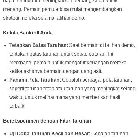
dapat membantu meningkatkan peluang Anda untuk
menang. Pemain pemula bisa mulai mengembangkan
strategi mereka selama latihan demo.
Kelola Bankroll Anda
Tetapkan Batas Taruhan
: Saat bermain di latihan demo,
tentukan batas taruhan untuk setiap putaran. Ini
membantu pemain untuk mengatur keuangan mereka
ketika akhirnya bermain dengan uang asli.
Pahami Pola Taruhan
: Cobalah berbagai pola taruhan,
seperti taruhan tetap atau taruhan yang meningkat seiring
waktu, untuk melihat mana yang memberikan hasil
terbaik.
Bereksperimen dengan Fitur Taruhan
Uji Coba Taruhan Kecil dan Besar
: Cobalah taruhan