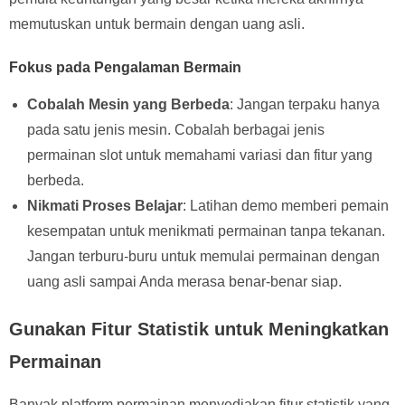
memutuskan untuk bermain dengan uang asli.
Fokus pada Pengalaman Bermain
Cobalah Mesin yang Berbeda
: Jangan terpaku hanya
pada satu jenis mesin. Cobalah berbagai jenis
permainan slot untuk memahami variasi dan fitur yang
berbeda.
Nikmati Proses Belajar
: Latihan demo memberi pemain
kesempatan untuk menikmati permainan tanpa tekanan.
Jangan terburu-buru untuk memulai permainan dengan
uang asli sampai Anda merasa benar-benar siap.
Gunakan Fitur Statistik untuk Meningkatkan
Permainan
Banyak platform permainan menyediakan fitur statistik yang