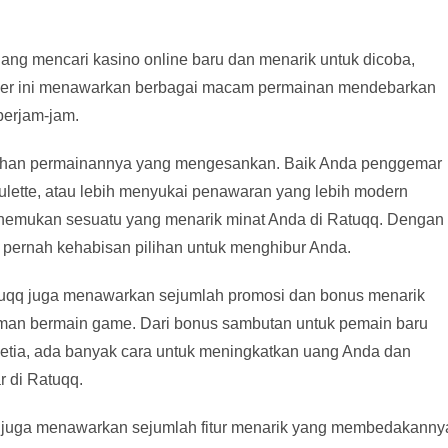
ng mencari kasino online baru dan menarik untuk dicoba,
uler ini menawarkan berbagai macam permainan mendebarkan
berjam-jam.
pilihan permainannya yang mengesankan. Baik Anda penggemar
oulette, atau lebih menyukai penawaran yang lebih modern
 menemukan sesuatu yang menarik minat Anda di Ratuqq. Dengan
n pernah kehabisan pilihan untuk menghibur Anda.
tuqq juga menawarkan sejumlah promosi dan bonus menarik
an bermain game. Dari bonus sambutan untuk pemain baru
setia, ada banyak cara untuk meningkatkan uang Anda dan
 di Ratuqq.
qq juga menawarkan sejumlah fitur menarik yang membedakanny