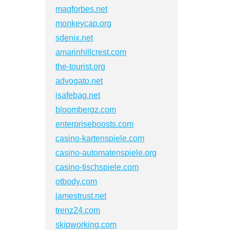
magforbes.net
monkeycap.org
sdenix.net
amarinhillcrest.com
the-tourist.org
advogato.net
isafebag.net
bloombergz.com
enterpriseboosts.com
casino-kartenspiele.com
casino-automatenspiele.org
casino-tischspiele.com
otbody.com
jamestrust.net
trenz24.com
skipworking.com