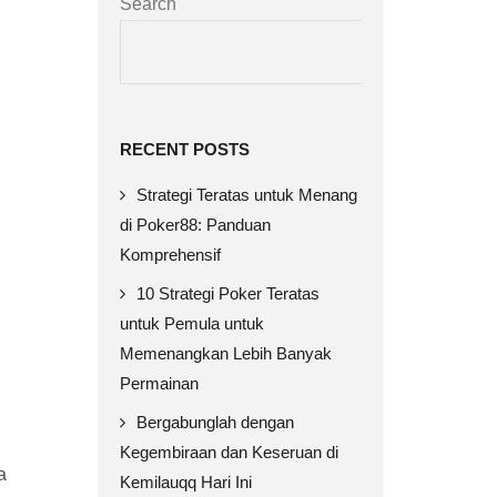
Search
SEARCH
RECENT POSTS
Strategi Teratas untuk Menang
di Poker88: Panduan
Komprehensif
10 Strategi Poker Teratas
untuk Pemula untuk
Memenangkan Lebih Banyak
Permainan
Bergabunglah dengan
Kegembiraan dan Keseruan di
a
Kemilauqq Hari Ini