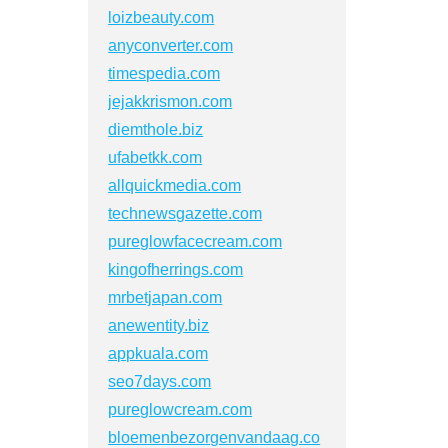
loizbeauty.com
anyconverter.com
timespedia.com
jejakkrismon.com
diemthole.biz
ufabetkk.com
allquickmedia.com
technewsgazette.com
pureglowfacecream.com
kingofherrings.com
mrbetjapan.com
anewentity.biz
appkuala.com
seo7days.com
pureglowcream.com
bloemenbezorgenvandaag.co