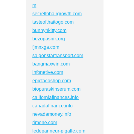
m
secrettohairgrowth.com
tasteofthaitogo.com
bunnynkitty.com
bezopasnik.org
fjmnxga.com
saigonstartransport.com
bangmaxwin.com
infonetive.com
epictacoshop.com
biopuraskinserum.com
californiafinances.info
canadafinance.info
nevadamoney.info
rimene.com
ledepanneur-pigalle.com