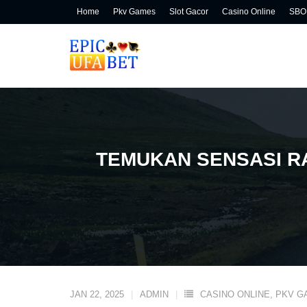
Skip
Home
Pkv Games
Slot Gacor
Casino Online
SBO
to
content
TEMUKAN SENSASI R
JAN 22, 2025
ADMIN
CASINO ONLINE
,
PKV G