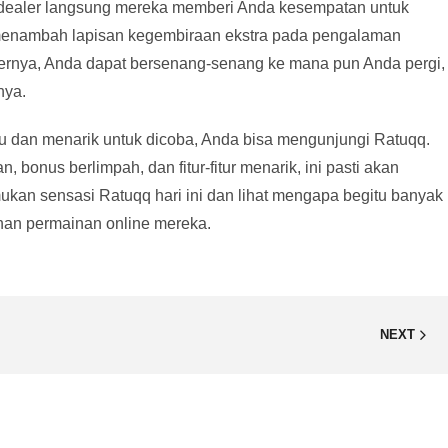
an dealer langsung mereka memberi Anda kesempatan untuk
, menambah lapisan kegembiraan ekstra pada pengalaman
ernya, Anda dapat bersenang-senang ke mana pun Anda pergi,
nya.
ru dan menarik untuk dicoba, Anda bisa mengunjungi Ratuqq.
onus berlimpah, dan fitur-fitur menarik, ini pasti akan
mukan sensasi Ratuqq hari ini dan lihat mengapa begitu banyak
uhan permainan online mereka.
NEXT